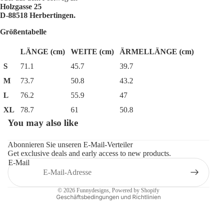
Holzgasse 25
D-88518 Herbertingen.
Größentabelle
LÄNGE (cm)
WEITE (cm)
ÄRMELLÄNGE (cm)
S
71.1
45.7
39.7
M
73.7
50.8
43.2
L
76.2
55.9
47
XL
78.7
61
50.8
You may also like
Datenschutzerklärung
Widerrufsrecht
Abonnieren Sie unseren E-Mail-Verteiler
Get exclusive deals and early access to new products.
AGB
E-Mail
Impressum
Kontaktinformationen
© 2026
Funnydesigns
, Powered by Shopify
Geschäftsbedingungen und Richtlinien