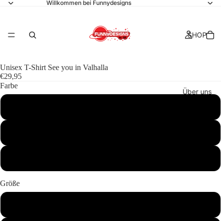
Willkommen bei Funnydesigns
SHOP
Unisex T-Shirt See you in Valhalla
€29,95
Farbe
Über uns
Schwarz
Navy
Kollektionen
Weiß
Größe
S
Kontakt