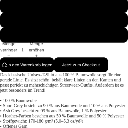
M
L
Mehr
XL
Menge
Menge
verringern
erhöhen
In den Warenkorb legen
Jetzt zum Checkout
Das klassische Unisex-T-Shirt aus 100 % Baumwolle sorgt für eine
gerade Linie. Es sitzt schön, behält klare Linien an den Kanten und
passt perfekt zu mehrschichtigen Streetwear-Outfits. Außerdem ist es
jetzt besonders im Trend!
• 100 % Baumwolle
• Sport Grey besteht zu 90 % aus Baumwolle und 10 % aus Polyester
• Ash Grey besteht zu 99 % aus Baumwolle, 1 % Polyester
• Heather-Farben bestehen aus 50 % Baumwolle und 50 % Polyester
• Stoffgewicht: 170-180 g/m² (5,0–5,3 oz/yd²)
• Offenes Garn