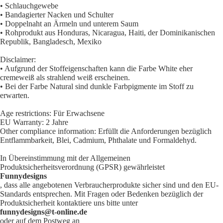
• Schlauchgewebe
• Bandagierter Nacken und Schulter
• Doppelnaht an Ärmeln und unterem Saum
• Rohprodukt aus Honduras, Nicaragua, Haiti, der Dominikanischen
Republik, Bangladesch, Mexiko
Disclaimer:
• Aufgrund der Stoffeigenschaften kann die Farbe White eher
cremeweiß als strahlend weiß erscheinen.
• Bei der Farbe Natural sind dunkle Farbpigmente im Stoff zu
erwarten.
Age restrictions: Für Erwachsene
EU Warranty: 2 Jahre
Other compliance information: Erfüllt die Anforderungen bezüglich
Entflammbarkeit, Blei, Cadmium, Phthalate und Formaldehyd.
In Übereinstimmung mit der Allgemeinen
Produktsicherheitsverordnung (GPSR) gewährleistet
Funnydesigns
, dass alle angebotenen Verbraucherprodukte sicher sind und den EU-
Standards entsprechen. Mit Fragen oder Bedenken bezüglich der
Produktsicherheit kontaktiere uns bitte unter
funnydesigns@t-online.de
oder auf dem Postweg an