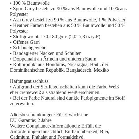
• 100 % Baumwolle
• Sport Grey besteht zu 90 % aus Baumwolle und 10 % aus
Polyester
• Ash Grey besteht zu 99 % aus Baumwolle, 1 % Polyester
• Heather-Farben bestehen aus 50 % Baumwolle und 50 %
Polyester
• Stoffgewicht: 170-180 g/m² (5,0–5,3 oz/yd²)
• Offenes Garn
• Schlauchgewebe
• Bandagierter Nacken und Schulter
• Doppelnaht an Ärmeln und unterem Saum
• Rohprodukt aus Honduras, Nicaragua, Haiti, der
Dominikanischen Republik, Bangladesch, Mexiko
Haftungsausschluss:
• Aufgrund der Stoffeigenschaften kann die Farbe Weiß
eher cremeweiß als strahlend weiß erscheinen.
• Bei der Farbe Natural sind dunkle Farbpigmente im Stoff
zu erwarten.
Altersbeschränkungen: Für Erwachsene
EU-Garantie: 2 Jahre
Weitere Compliance-Informationen: Erfüllt die
Anforderungen hinsichtlich Entflammbarkeit, Blei,
Cadmium, Phthalat und Formaldehyd.