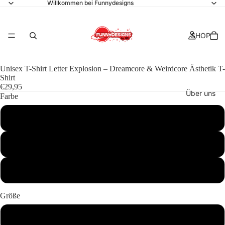
Willkommen bei Funnydesigns
SHOP
Unisex T-Shirt Letter Explosion – Dreamcore & Weirdcore Ästhetik T-
Shirt
€29,95
Über uns
Farbe
Schwarz
Orange
Kollektionen
Weiß
Größe
Kontakt
S