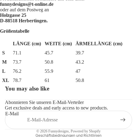
funnydesigns@t-online.de
oder auf dem Postweg an
Holzgasse 25
D-88518 Herbertingen.
Größentabelle
LÄNGE (cm)
WEITE (cm)
ÄRMELLÄNGE (cm)
S
71.1
45.7
39.7
M
73.7
50.8
43.2
L
76.2
55.9
47
XL
78.7
61
50.8
You may also like
Datenschutzerklärung
Widerrufsrecht
Abonnieren Sie unseren E-Mail-Verteiler
Get exclusive deals and early access to new products.
AGB
E-Mail
Impressum
Kontaktinformationen
© 2026
Funnydesigns
, Powered by Shopify
Geschäftsbedingungen und Richtlinien