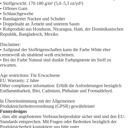
• Stoffgewicht: 170-180 g/m² (5,0–5,3 oz/yd²)
• Offenes Garn
• Schlauchgewebe
• Bandagierter Nacken und Schulter
• Doppelnaht an Ärmeln und unterem Saum
• Rohprodukt aus Honduras, Nicaragua, Haiti, der Dominikanischen
Republik, Bangladesch, Mexiko
Disclaimer:
• Aufgrund der Stoffeigenschaften kann die Farbe White eher
cremeweiß als strahlend weiß erscheinen.
• Bei der Farbe Natural sind dunkle Farbpigmente im Stoff zu
erwarten.
Age restrictions: Für Erwachsene
EU Warranty: 2 Jahre
Other compliance information: Erfüllt die Anforderungen bezüglich
Entflammbarkeit, Blei, Cadmium, Phthalate und Formaldehyd.
In Übereinstimmung mit der Allgemeinen
Produktsicherheitsverordnung (GPSR) gewährleistet
Funnydesigns
, dass alle angebotenen Verbraucherprodukte sicher sind und den EU-
Standards entsprechen. Mit Fragen oder Bedenken bezüglich der
Produktsicherheit kontaktiere uns bitte unter