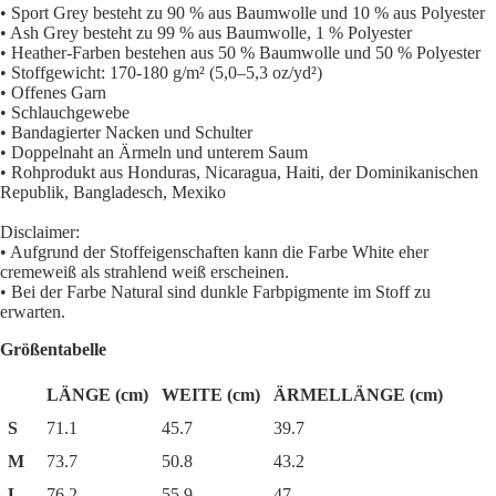
• Sport Grey besteht zu 90 % aus Baumwolle und 10 % aus Polyester
• Ash Grey besteht zu 99 % aus Baumwolle, 1 % Polyester
• Heather-Farben bestehen aus 50 % Baumwolle und 50 % Polyester
• Stoffgewicht: 170-180 g/m² (5,0–5,3 oz/yd²)
• Offenes Garn
• Schlauchgewebe
• Bandagierter Nacken und Schulter
• Doppelnaht an Ärmeln und unterem Saum
• Rohprodukt aus Honduras, Nicaragua, Haiti, der Dominikanischen
Republik, Bangladesch, Mexiko
Disclaimer:
• Aufgrund der Stoffeigenschaften kann die Farbe White eher
cremeweiß als strahlend weiß erscheinen.
• Bei der Farbe Natural sind dunkle Farbpigmente im Stoff zu
erwarten.
Größentabelle
LÄNGE (cm)
WEITE (cm)
ÄRMELLÄNGE (cm)
S
71.1
45.7
39.7
M
73.7
50.8
43.2
L
76.2
55.9
47