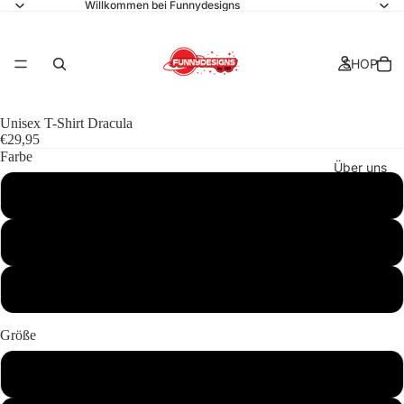
Willkommen bei Funnydesigns
SHOP
Unisex T-Shirt Dracula
€29,95
Farbe
Über uns
Kastanienbraun
Schwarz
Kollektionen
Navy
Größe
S
Kontakt