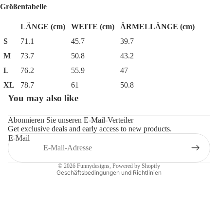
Größentabelle
LÄNGE (cm)
WEITE (cm)
ÄRMELLÄNGE (cm)
S
71.1
45.7
39.7
M
73.7
50.8
43.2
L
76.2
55.9
47
XL
78.7
61
50.8
You may also like
Datenschutzerklärung
Widerrufsrecht
Abonnieren Sie unseren E-Mail-Verteiler
Get exclusive deals and early access to new products.
AGB
E-Mail
Impressum
Kontaktinformationen
© 2026
Funnydesigns
, Powered by Shopify
Geschäftsbedingungen und Richtlinien