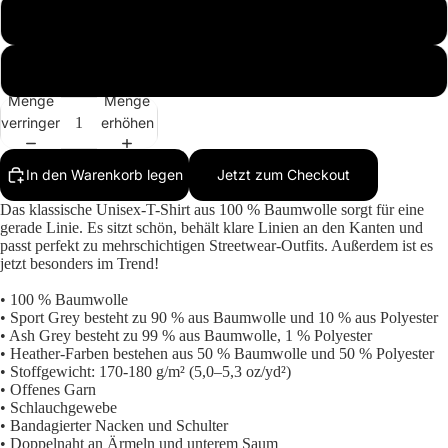
L
XL
Mehr
Menge
Menge
verringern
erhöhen
In den Warenkorb legen
Jetzt zum Checkout
Das klassische Unisex-T-Shirt aus 100 % Baumwolle sorgt für eine
gerade Linie. Es sitzt schön, behält klare Linien an den Kanten und
passt perfekt zu mehrschichtigen Streetwear-Outfits. Außerdem ist es
jetzt besonders im Trend!
• 100 % Baumwolle
• Sport Grey besteht zu 90 % aus Baumwolle und 10 % aus Polyester
• Ash Grey besteht zu 99 % aus Baumwolle, 1 % Polyester
• Heather-Farben bestehen aus 50 % Baumwolle und 50 % Polyester
• Stoffgewicht: 170-180 g/m² (5,0–5,3 oz/yd²)
• Offenes Garn
• Schlauchgewebe
• Bandagierter Nacken und Schulter
• Doppelnaht an Ärmeln und unterem Saum