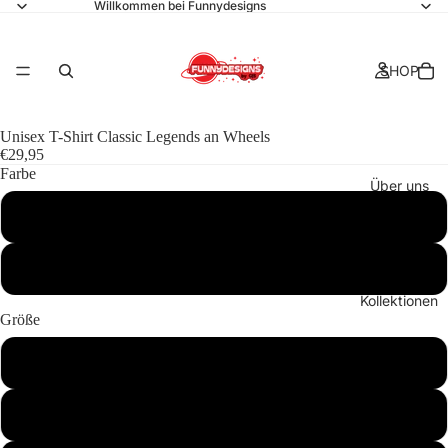
Willkommen bei Funnydesigns
SHOP
Unisex T-Shirt Classic Legends an Wheels
€29,95
Farbe
Über uns
Schwarz
Weiß
Kollektionen
Größe
S
M
Kontakt