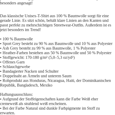
besonders angesagt!
Das klassische Unisex-T-Shirt aus 100 % Baumwolle sorgt für eine
gerade Linie. Es sitzt schön, behält klare Linien an den Kanten und
passt perfekt zu mehrschichtigen Streetwear-Outfits. Außerdem ist es
jetzt besonders im Trend!
• 100 % Baumwolle
• Sport Grey besteht zu 90 % aus Baumwolle und 10 % aus Polyester
• Ash Grey besteht zu 99 % aus Baumwolle, 1 % Polyester
• Heather-Farben bestehen aus 50 % Baumwolle und 50 % Polyester
• Stoffgewicht: 170-180 g/m² (5,0–5,3 oz/yd²)
• Offenes Garn
• Schlauchgewebe
• Bandagierter Nacken und Schulter
• Doppelnaht an Ärmeln und unterem Saum
• Rohprodukt aus Honduras, Nicaragua, Haiti, der Dominikanischen
Republik, Bangladesch, Mexiko
Haftungsausschluss:
• Aufgrund der Stoffeigenschaften kann die Farbe Weiß eher
cremeweiß als strahlend weiß erscheinen.
• Bei der Farbe Natural sind dunkle Farbpigmente im Stoff zu
erwarten.