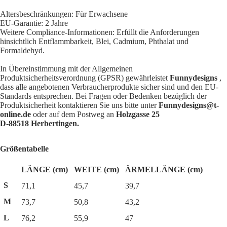
Altersbeschränkungen: Für Erwachsene
EU-Garantie: 2 Jahre
Weitere Compliance-Informationen: Erfüllt die Anforderungen
hinsichtlich Entflammbarkeit, Blei, Cadmium, Phthalat und
Formaldehyd.
In Übereinstimmung mit der Allgemeinen
Produktsicherheitsverordnung (GPSR) gewährleistet
Funnydesigns
,
dass alle angebotenen Verbraucherprodukte sicher sind und den EU-
Standards entsprechen. Bei Fragen oder Bedenken bezüglich der
Produktsicherheit kontaktieren Sie uns bitte unter
Funnydesigns@t-
online.de
oder auf dem Postweg an
Holzgasse 25
D-88518 Herbertingen.
Größentabelle
LÄNGE (cm)
WEITE (cm)
ÄRMELLÄNGE (cm)
S
71,1
45,7
39,7
M
73,7
50,8
43,2
L
76,2
55,9
47