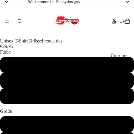
Willkommen bei Funnydesigns
SHOP
Unisex T-Shirt Brüssel regelt das
€29,95
Farbe
Über uns
Sand
Yellow Haze
Kollektionen
Weiß
Größe
S
Kontakt