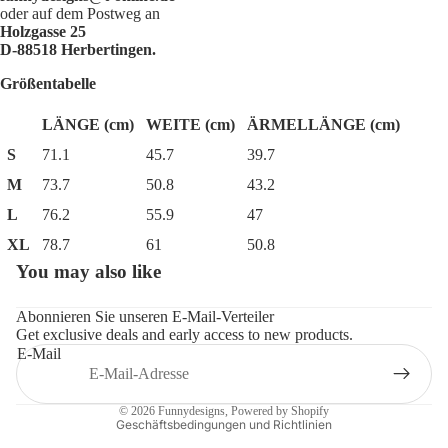
oder auf dem Postweg an
Holzgasse 25
D-88518 Herbertingen.
Größentabelle
LÄNGE (cm)
WEITE (cm)
ÄRMELLÄNGE (cm)
S
71.1
45.7
39.7
M
73.7
50.8
43.2
L
76.2
55.9
47
XL
78.7
61
50.8
You may also like
Datenschutzerklärung
Widerrufsrecht
Abonnieren Sie unseren E-Mail-Verteiler
Get exclusive deals and early access to new products.
AGB
E-Mail
Impressum
Kontaktinformationen
© 2026
Funnydesigns
, Powered by Shopify
Geschäftsbedingungen und Richtlinien