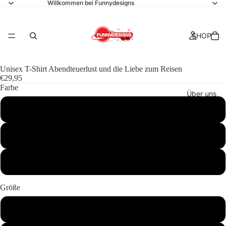
Willkommen bei Funnydesigns
SHOP
Unisex T-Shirt Abendteuerlust und die Liebe zum Reisen
€29,95
Farbe
Über uns
Schwarz
Rot
Kollektionen
Brown Savana
Größe
S
Kontakt