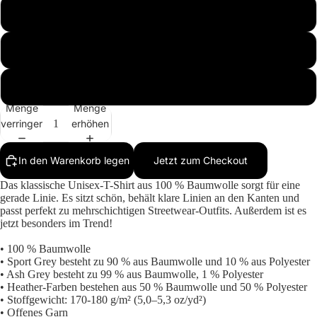
M
L
Mehr
XL
Menge
Menge
verringern
erhöhen
In den Warenkorb legen
Jetzt zum Checkout
Das klassische Unisex-T-Shirt aus 100 % Baumwolle sorgt für eine
gerade Linie. Es sitzt schön, behält klare Linien an den Kanten und
passt perfekt zu mehrschichtigen Streetwear-Outfits. Außerdem ist es
jetzt besonders im Trend!
• 100 % Baumwolle
• Sport Grey besteht zu 90 % aus Baumwolle und 10 % aus Polyester
• Ash Grey besteht zu 99 % aus Baumwolle, 1 % Polyester
• Heather-Farben bestehen aus 50 % Baumwolle und 50 % Polyester
• Stoffgewicht: 170-180 g/m² (5,0–5,3 oz/yd²)
• Offenes Garn