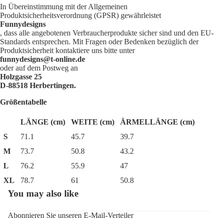
In Übereinstimmung mit der Allgemeinen
Produktsicherheitsverordnung (GPSR) gewährleistet
Funnydesigns
, dass alle angebotenen Verbraucherprodukte sicher sind und den EU-
Standards entsprechen. Mit Fragen oder Bedenken bezüglich der
Produktsicherheit kontaktiere uns bitte unter
funnydesigns@t-online.de
oder auf dem Postweg an
Holzgasse 25
D-88518 Herbertingen.
Größentabelle
LÄNGE (cm)
WEITE (cm)
ÄRMELLÄNGE (cm)
S
71.1
45.7
39.7
M
73.7
50.8
43.2
L
76.2
55.9
47
XL
78.7
61
50.8
You may also like
Datenschutzerklärung
Widerrufsrecht
Abonnieren Sie unseren E-Mail-Verteiler