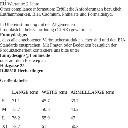
EU Warranty: 2 Jahre
Other compliance information: Erfüllt die Anforderungen bezüglich
Entflammbarkeit, Blei, Cadmium, Phthalate und Formaldehyd.
In Übereinstimmung mit der Allgemeinen
Produktsicherheitsverordnung (GPSR) gewährleistet
Funnydesigns
, dass alle angebotenen Verbraucherprodukte sicher sind und den EU-
Standards entsprechen. Mit Fragen oder Bedenken bezüglich der
Produktsicherheit kontaktiere uns bitte unter
funnydesigns@t-online.de
oder auf dem Postweg an
Holzgasse 25
D-88518 Herbertingen.
Größentabelle
LÄNGE (cm)
WEITE (cm)
ÄRMELLÄNGE (cm)
S
71.1
45.7
39.7
M
73.7
50.8
43.2
L
76.2
55.9
47
XL
78.7
61
50.8