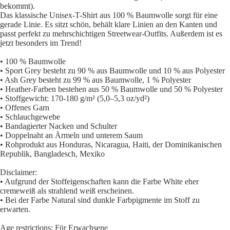
bekommt).
Das klassische Unisex-T-Shirt aus 100 % Baumwolle sorgt für eine
gerade Linie. Es sitzt schön, behält klare Linien an den Kanten und
passt perfekt zu mehrschichtigen Streetwear-Outfits. Außerdem ist es
jetzt besonders im Trend!
• 100 % Baumwolle
• Sport Grey besteht zu 90 % aus Baumwolle und 10 % aus Polyester
• Ash Grey besteht zu 99 % aus Baumwolle, 1 % Polyester
• Heather-Farben bestehen aus 50 % Baumwolle und 50 % Polyester
• Stoffgewicht: 170-180 g/m² (5,0–5,3 oz/yd²)
• Offenes Garn
• Schlauchgewebe
• Bandagierter Nacken und Schulter
• Doppelnaht an Ärmeln und unterem Saum
• Rohprodukt aus Honduras, Nicaragua, Haiti, der Dominikanischen
Republik, Bangladesch, Mexiko
Disclaimer:
• Aufgrund der Stoffeigenschaften kann die Farbe White eher
cremeweiß als strahlend weiß erscheinen.
• Bei der Farbe Natural sind dunkle Farbpigmente im Stoff zu
erwarten.
Age restrictions: Für Erwachsene