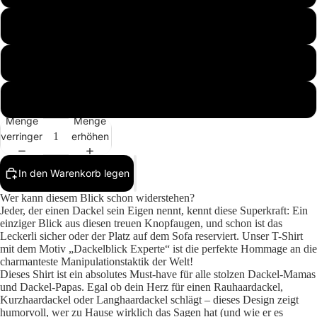
M
Mehr
L
XL
Menge
Menge
verringern
erhöhen
In den Warenkorb legen
Wer kann diesem Blick schon widerstehen?
Jeder, der einen Dackel sein Eigen nennt, kennt diese Superkraft: Ein
einziger Blick aus diesen treuen Knopfaugen, und schon ist das
Leckerli sicher oder der Platz auf dem Sofa reserviert. Unser T-Shirt
mit dem Motiv „Dackelblick Experte“ ist die perfekte Hommage an die
charmanteste Manipulationstaktik der Welt!
Dieses Shirt ist ein absolutes Must-have für alle stolzen Dackel-Mamas
und Dackel-Papas. Egal ob dein Herz für einen Rauhaardackel,
Kurzhaardackel oder Langhaardackel schlägt – dieses Design zeigt
humorvoll, wer zu Hause wirklich das Sagen hat (und wie er es