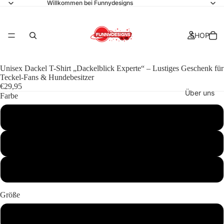
Willkommen bei Funnydesigns
SHOP
Unisex Dackel T-Shirt „Dackelblick Experte“ – Lustiges Geschenk für
Teckel-Fans & Hundebesitzer
€29,95
Über uns
Farbe
Schwarz
Navy
Kollektionen
Weiß
Größe
Kontakt
S