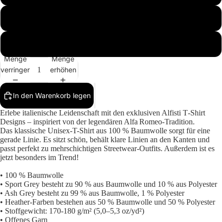
L
Mehr
XL
Menge
Menge
verringern
erhöhen
In den Warenkorb legen
Erlebe italienische Leidenschaft mit den exklusiven Alfisti T‑Shirt
Designs – inspiriert von der legendären Alfa Romeo‑Tradition.
Das klassische Unisex-T-Shirt aus 100 % Baumwolle sorgt für eine
gerade Linie. Es sitzt schön, behält klare Linien an den Kanten und
passt perfekt zu mehrschichtigen Streetwear-Outfits. Außerdem ist es
jetzt besonders im Trend!
• 100 % Baumwolle
• Sport Grey besteht zu 90 % aus Baumwolle und 10 % aus Polyester
• Ash Grey besteht zu 99 % aus Baumwolle, 1 % Polyester
• Heather-Farben bestehen aus 50 % Baumwolle und 50 % Polyester
• Stoffgewicht: 170-180 g/m² (5,0–5,3 oz/yd²)
• Offenes Garn