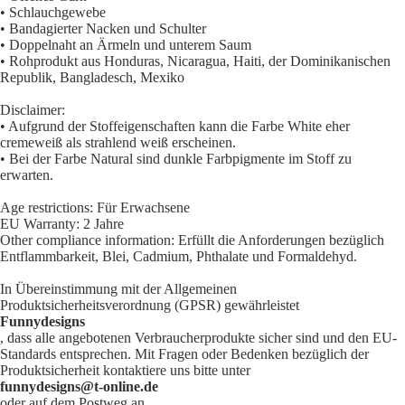
• Schlauchgewebe
• Bandagierter Nacken und Schulter
• Doppelnaht an Ärmeln und unterem Saum
• Rohprodukt aus Honduras, Nicaragua, Haiti, der Dominikanischen
Republik, Bangladesch, Mexiko
Disclaimer:
• Aufgrund der Stoffeigenschaften kann die Farbe White eher
cremeweiß als strahlend weiß erscheinen.
• Bei der Farbe Natural sind dunkle Farbpigmente im Stoff zu
erwarten.
Age restrictions: Für Erwachsene
EU Warranty: 2 Jahre
Other compliance information: Erfüllt die Anforderungen bezüglich
Entflammbarkeit, Blei, Cadmium, Phthalate und Formaldehyd.
In Übereinstimmung mit der Allgemeinen
Produktsicherheitsverordnung (GPSR) gewährleistet
Funnydesigns
, dass alle angebotenen Verbraucherprodukte sicher sind und den EU-
Standards entsprechen. Mit Fragen oder Bedenken bezüglich der
Produktsicherheit kontaktiere uns bitte unter
funnydesigns@t-online.de
oder auf dem Postweg an