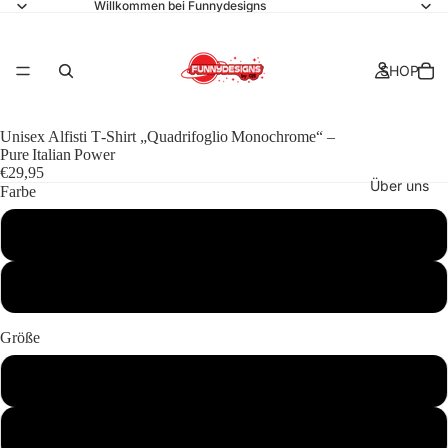
Willkommen bei Funnydesigns
SHOP
Unisex Alfisti T‑Shirt „Quadrifoglio Monochrome“ –
Pure Italian Power
€29,95
Über uns
Farbe
Schwarz
Navy
Kollektionen
Größe
S
Kontakt
M