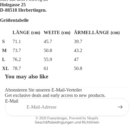
Holzgasse 25
D-88518 Herbertingen.
Größentabelle
LÄNGE (cm)
WEITE (cm)
ÄRMELLÄNGE (cm)
S
71.1
45.7
39.7
M
73.7
50.8
43.2
L
76.2
55.9
47
XL
78.7
61
50.8
You may also like
Datenschutzerklärung
Widerrufsrecht
Abonnieren Sie unseren E-Mail-Verteiler
Get exclusive deals and early access to new products.
AGB
E-Mail
Impressum
Kontaktinformationen
© 2026
Funnydesigns
, Powered by Shopify
Geschäftsbedingungen und Richtlinien