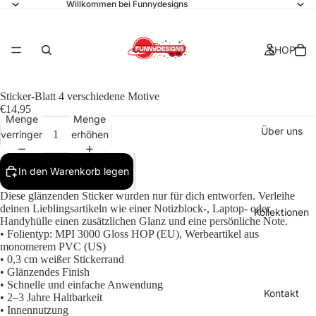
Willkommen bei Funnydesigns
SHOP
Sticker-Blatt 4 verschiedene Motive
€14,95
Menge
Menge
Über uns
verringern
erhöhen
In den Warenkorb legen
Diese glänzenden Sticker wurden nur für dich entworfen. Verleihe
deinen Lieblingsartikeln wie einer Notizblock-, Laptop- oder
Kollektionen
Handyhülle einen zusätzlichen Glanz und eine persönliche Note.
• Folientyp: MPI 3000 Gloss HOP (EU), Werbeartikel aus
monomerem PVC (US)
• 0,3 cm weißer Stickerrand
• Glänzendes Finish
• Schnelle und einfache Anwendung
Kontakt
• 2–3 Jahre Haltbarkeit
• Innennutzung