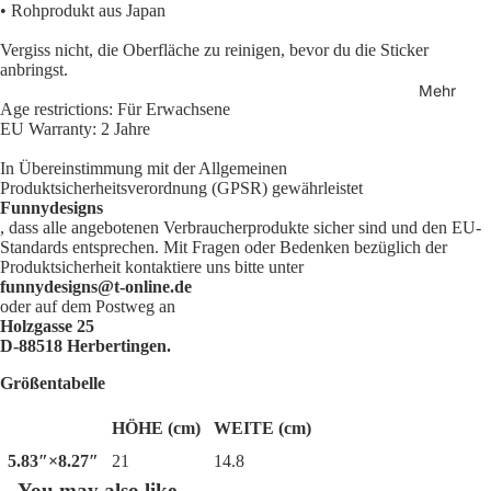
• Rohprodukt aus Japan
Vergiss nicht, die Oberfläche zu reinigen, bevor du die Sticker
anbringst.
Mehr
Age restrictions: Für Erwachsene
EU Warranty: 2 Jahre
In Übereinstimmung mit der Allgemeinen
Produktsicherheitsverordnung (GPSR) gewährleistet
Funnydesigns
, dass alle angebotenen Verbraucherprodukte sicher sind und den EU-
Standards entsprechen. Mit Fragen oder Bedenken bezüglich der
Produktsicherheit kontaktiere uns bitte unter
funnydesigns@t-online.de
oder auf dem Postweg an
Holzgasse 25
D-88518 Herbertingen.
Größentabelle
HÖHE (cm)
WEITE (cm)
5.83″×8.27″
21
14.8
You may also like