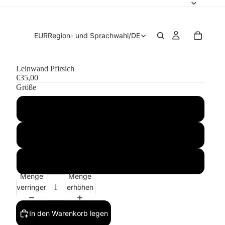
EUR
Region- und Sprachwahl
/
DE
Leinwand Pfirsich
€35,00
Größe
10″×10″
12″×12″
16″×16″
Menge
Menge
verringern
erhöhen
In den Warenkorb legen