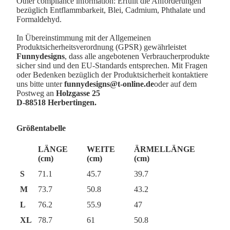
Other compliance information: Erfüllt die Anforderungen
bezüglich Entflammbarkeit, Blei, Cadmium, Phthalate und
Formaldehyd.
In Übereinstimmung mit der Allgemeinen
Produktsicherheitsverordnung (GPSR) gewährleistet
Funnydesigns
, dass alle angebotenen Verbraucherprodukte
sicher sind und den EU-Standards entsprechen. Mit Fragen
oder Bedenken bezüglich der Produktsicherheit kontaktiere
uns bitte unter
funnydesigns@t-online.de
oder auf dem
Postweg an
Holzgasse 25
D-88518 Herbertingen.
Größentabelle
LÄNGE
WEITE
ÄRMELLÄNGE
(cm)
(cm)
(cm)
S
71.1
45.7
39.7
M
73.7
50.8
43.2
L
76.2
55.9
47
XL
78.7
61
50.8