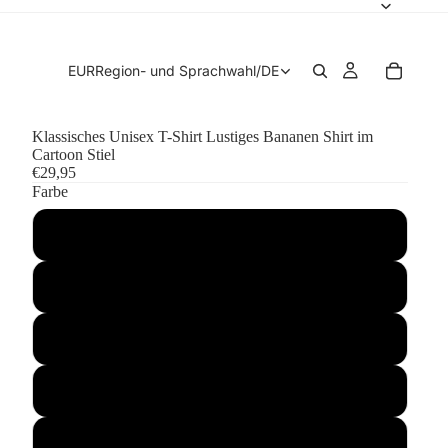
EUR
Region- und Sprachwahl
/
DE
Klassisches Unisex T-Shirt Lustiges Bananen Shirt im
Cartoon Stiel
€29,95
Farbe
Schwarz
Brown Savana
Sand
Natürlich
Weiß