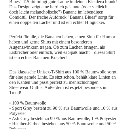
Blues" T-Shirt bringt gute Laune in deinen Kleiderschrank!
Das Design zeigt eine herrlich gelaunte (oder vielleicht
doch leicht melancholische?) Banane im lebendigen
Comicstil. Der freche Aufdruck "Banana Blues" sorgt für
einen doppelten Lacher und ist ein echter Hingucker.
Perfekt für alle, die Bananen lieben, einen Sinn für Humor
haben und gerne Shirts mit einem besonderen
Augenzwinkern tragen. Ob zum Lachen bringen, als
Eisbrecher oder einfach, weil es Spaß macht – dieses Shirt
ist ein echter Bananen-Kracher!
Das klassische Unisex-T-Shirt aus 100 % Baumwolle sorgt
für eine gerade Linie. Es sitzt schön, behält klare Linien an
den Kanten und passt perfekt zu mehrschichtigen
Streetwear-Outfits. Außerdem ist es jetzt besonders im
Trend!
• 100 % Baumwolle
• Sport Grey besteht zu 90 % aus Baumwolle und 10 % aus
Polyester
• Ash Grey besteht zu 99 % aus Baumwolle, 1 % Polyester
• Heather-Farben bestehen aus 50 % Baumwolle und 50 %
Polyester