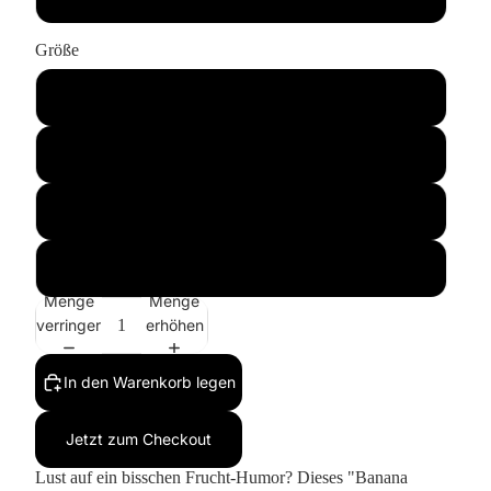
Größe
S
M
L
XL
Menge
Menge
verringern
erhöhen
In den Warenkorb legen
Jetzt zum Checkout
Lust auf ein bisschen Frucht-Humor? Dieses "Banana