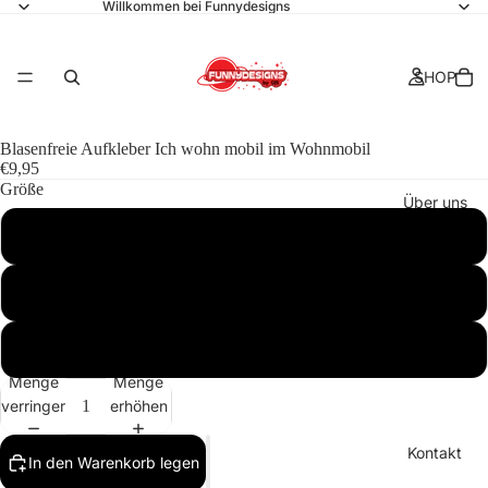
Willkommen bei Funnydesigns
SHOP
Blasenfreie Aufkleber Ich wohn mobil im Wohnmobil
€9,95
Größe
Über uns
3″×3″
4″×4″
Kollektionen
5.5″×5.5″
Menge
Menge
verringern
erhöhen
Kontakt
In den Warenkorb legen