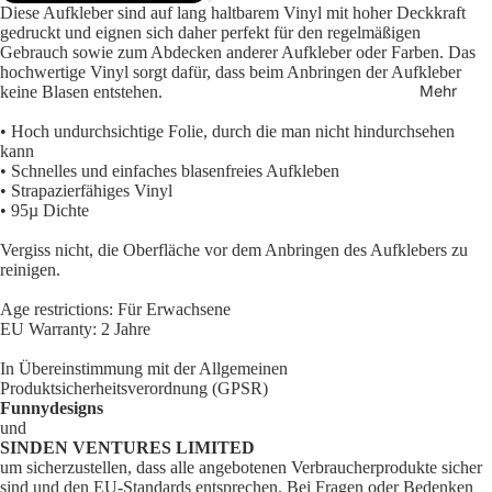
Diese Aufkleber sind auf lang haltbarem Vinyl mit hoher Deckkraft
gedruckt und eignen sich daher perfekt für den regelmäßigen
Gebrauch sowie zum Abdecken anderer Aufkleber oder Farben. Das
hochwertige Vinyl sorgt dafür, dass beim Anbringen der Aufkleber
Mehr
keine Blasen entstehen.
• Hoch undurchsichtige Folie, durch die man nicht hindurchsehen
kann
• Schnelles und einfaches blasenfreies Aufkleben
• Strapazierfähiges Vinyl
• 95µ Dichte
Vergiss nicht, die Oberfläche vor dem Anbringen des Aufklebers zu
reinigen.
Age restrictions: Für Erwachsene
EU Warranty: 2 Jahre
In Übereinstimmung mit der Allgemeinen
Produktsicherheitsverordnung (GPSR)
Funnydesigns
und
SINDEN VENTURES LIMITED
um sicherzustellen, dass alle angebotenen Verbraucherprodukte sicher
sind und den EU-Standards entsprechen. Bei Fragen oder Bedenken