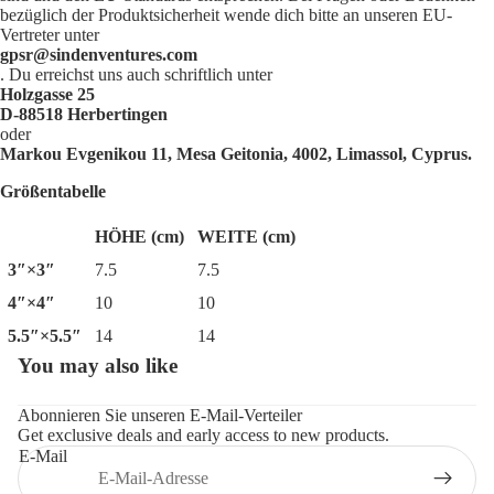
bezüglich der Produktsicherheit wende dich bitte an unseren EU-
Vertreter unter
gpsr@sindenventures.com
. Du erreichst uns auch schriftlich unter
Holzgasse 25
D-88518 Herbertingen
oder
Markou Evgenikou 11, Mesa Geitonia, 4002, Limassol, Cyprus.
Größentabelle
HÖHE (cm)
WEITE (cm)
3″×3″
7.5
7.5
4″×4″
10
10
5.5″×5.5″
14
14
You may also like
Datenschutzerklärung
Widerrufsrecht
Abonnieren Sie unseren E-Mail-Verteiler
Get exclusive deals and early access to new products.
AGB
E-Mail
Impressum