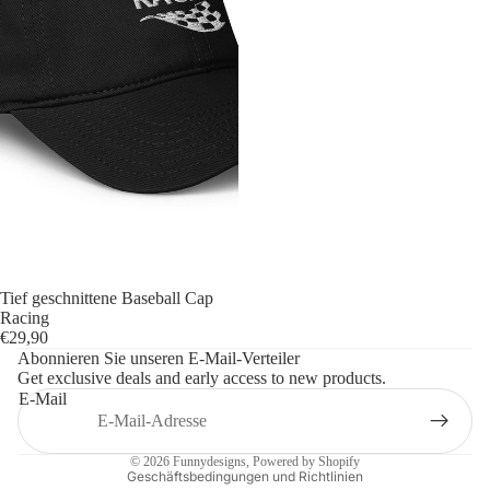
Tief geschnittene Baseball Cap
Datenschutzerklärung
Racing
€29,90
Widerrufsrecht
Abonnieren Sie unseren E-Mail-Verteiler
Get exclusive deals and early access to new products.
AGB
E-Mail
Impressum
Kontaktinformationen
© 2026
Funnydesigns
, Powered by Shopify
Geschäftsbedingungen und Richtlinien