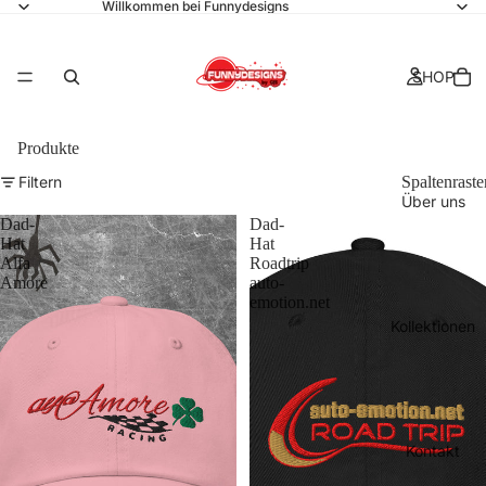
Willkommen bei Funnydesigns
SHOP
Produkte
Filtern
Spaltenraste
Über uns
Dad-
Dad-
Hat
Hat
Alfa
Roadtrip
Amore
auto-
emotion.net
Kollektionen
Kontakt